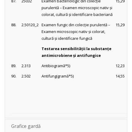
87.
25032
Examen bacteriologic din colecţie
15,29
purulentă – Examen microscopic nativ şi
colorat, cultură şi identificare bacteriană
88.
2.50120_2
Examen fungic din colecţie purulentă –
15,29
Examen microscopic nativ şi colorat,
cultură şi identificare fungică
Testarea sensibilităţii la substanţe
antimicrobiene şi antifungice
89.
2.313
Antibiogramă*5)
12,23
90.
2.502
Antifungigramă*5)
14,55
Grafice gardă