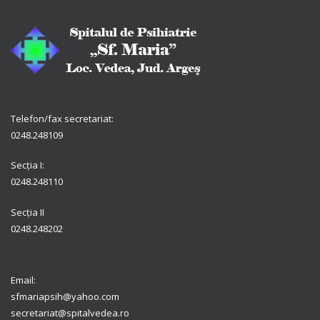
Telefon/fax secretariat:
0248.248109
Secția I:
0248.248110
Secția II
0248.248202
Email:
sfmariapsih@yahoo.com
secretariat@spitalvedea.ro