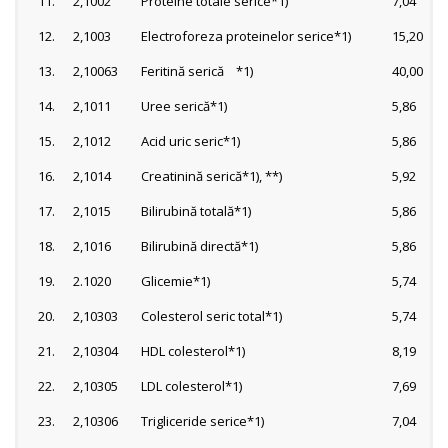
11.
2,1002
Proteine totale serice*1)
7,04
12.
2,1003
Electroforeza proteinelor serice*1)
15,20
13.
2,10063
Feritină serică *1)
40,00
14.
2,1011
Uree serică*1)
5,86
15.
2,1012
Acid uric seric*1)
5,86
16.
2,1014
Creatinină serică*1), **)
5,92
17.
2,1015
Bilirubină totală*1)
5,86
18.
2,1016
Bilirubină directă*1)
5,86
19.
2.1020
Glicemie*1)
5,74
20.
2,10303
Colesterol seric total*1)
5,74
21.
2,10304
HDL colesterol*1)
8,19
22.
2,10305
LDL colesterol*1)
7,69
23.
2,10306
Trigliceride serice*1)
7,04