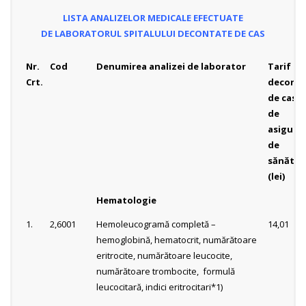
LISTA ANALIZELOR MEDICALE
EFECTUATE
DE
LABORATORUL SPITALULUI DECONTATE DE CAS
Nr.
Cod
Denumirea analizei de laborator
Tarif
Crt.
deconta
de casa
de
asigurăr
de
sănătat
(lei)
Hematologie
1.
2,6001
Hemoleucogramă completă –
14,01
hemoglobină, hematocrit, numărătoare
eritrocite, numărătoare leucocite,
numărătoare trombocite, formulă
leucocitară, indici eritrocitari*1)