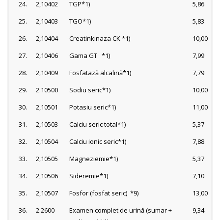
24.
2,10402
TGP*1)
5,86
25.
2,10403
TGO*1)
5,83
26.
2,10404
Creatinkinaza CK *1)
10,00
27.
2,10406
Gama GT *1)
7,99
28.
2,10409
Fosfatază alcalină*1)
7,79
29.
2.10500
Sodiu seric*1)
10,00
30.
2,10501
Potasiu seric*1)
11,00
31.
2,10503
Calciu seric total*1)
5,37
32.
2,10504
Calciu ionic seric*1)
7,88
33.
2,10505
Magneziemie*1)
5,37
34.
2,10506
Sideremie*1)
7,10
35.
2,10507
Fosfor (fosfat seric) *9)
13,00
36.
2.2600
Examen complet de urină (sumar +
9,34