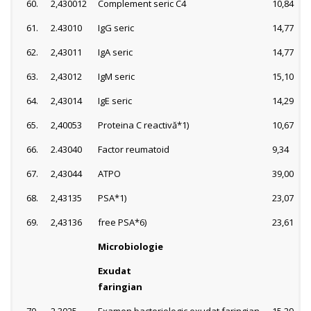
60.
2,430012
Complement seric C4
10,84
61.
2.43010
IgG seric
14,77
62.
2,43011
IgA seric
14,77
63.
2,43012
IgM seric
15,10
64.
2,43014
IgE seric
14,29
65.
2,40053
Proteina C reactivă*1)
10,67
66.
2.43040
Factor reumatoid
9,34
67.
2,43044
ATPO
39,00
68.
2,43135
PSA*1)
23,07
69.
2,43136
free PSA*6)
23,61
Microbiologie
Exudat
faringian