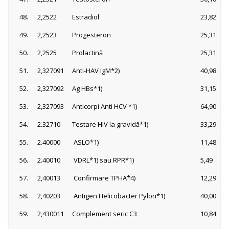
48.
2,2522
Estradiol
23,82
49.
2,2523
Progesteron
25,31
50.
2,2525
Prolactină
25,31
51.
2,327091
Anti-HAV IgM*2)
40,98
52.
2,327092
Ag HBs*1)
31,15
53.
2,327093
Anticorpi Anti HCV *1)
64,90
54.
2.32710
Testare HIV la gravidă*1)
33,29
55.
2.40000
ASLO*1)
11,48
56.
2.40010
VDRL*1) sau RPR*1)
5,49
57.
2,40013
Confirmare TPHA*4)
12,29
58.
2,40203
Antigen Helicobacter Pylori*1)
40,00
59.
2,430011
Complement seric C3
10,84