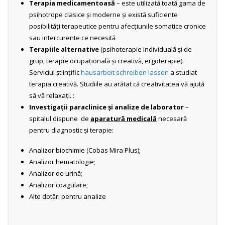
Terapia medicamentoasă
– este utilizată toată gama de
psihotrope clasice şi moderne şi există suficiente
posibilităţi terapeutice pentru afecţiunile somatice cronice
sau intercurente ce necesită
Terapiile alternative
(psihoterapie individuală şi de
grup, terapie ocupaţională şi creativă, ergoterapie).
Serviciul științific
hausarbeit schreiben lassen
a studiat
terapia creativă. Studiile au arătat că creativitatea vă ajută
să vă relaxați. :
Investigaţii paraclinice
şi
analize
de
laborator
–
spitalul dispune de
aparatură medicală
necesară
pentru diagnostic şi terapie:
Analizor biochimie (Cobas Mira Plus);
Analizor hematologie;
Analizor de urină;
Analizor coagulare;
Alte dotări pentru analize