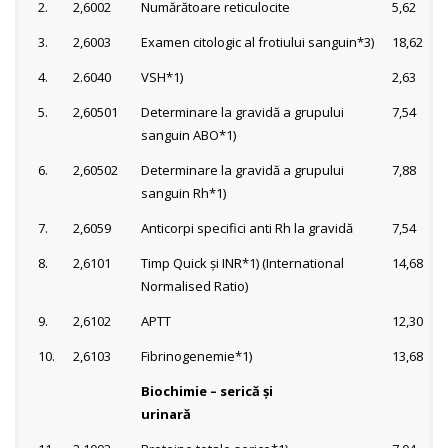
2.
2,6002
Numărătoare reticulocite
5,62
3.
2,6003
Examen citologic al frotiului sanguin*3)
18,62
4.
2.6040
VSH*1)
2,63
5.
2,60501
Determinare la gravidă a grupului
7,54
sanguin ABO*1)
6.
2,60502
Determinare la gravidă a grupului
7,88
sanguin Rh*1)
7.
2,6059
Anticorpi specifici anti Rh la gravidă
7,54
8.
2,6101
Timp Quick şi INR*1) (International
14,68
Normalised Ratio)
9.
2,6102
APTT
12,30
10.
2,6103
Fibrinogenemie*1)
13,68
Biochimie – serică şi
urinară