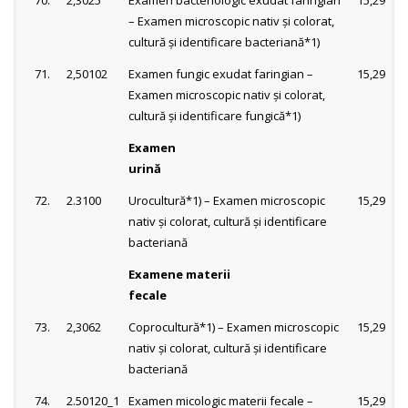
70.
2,3025
Examen bacteriologic exudat faringian
15,29
– Examen microscopic nativ şi colorat,
cultură şi identificare bacteriană*1)
71.
2,50102
Examen fungic exudat faringian –
15,29
Examen microscopic nativ şi colorat,
cultură şi identificare fungică*1)
Examen
urină
72.
2.3100
Urocultură*1) – Examen microscopic
15,29
nativ şi colorat, cultură şi identificare
bacteriană
Examene materii
fecale
73.
2,3062
Coprocultură*1) – Examen microscopic
15,29
nativ şi colorat, cultură şi identificare
bacteriană
74.
2.50120_1
Examen micologic materii fecale –
15,29