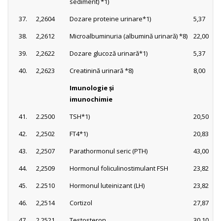
sediment) *1)
37.
2,2604
Dozare proteine urinare*1)
5,37
38.
2,2612
Microalbuminuria (albumină urinară) *8)
22,00
39.
2,2622
Dozare glucoză urinară*1)
5,37
40.
2,2623
Creatinină urinară *8)
8,00
Imunologie şi
imunochimie
41.
2.2500
TSH*1)
20,50
42.
2,2502
FT4*1)
20,83
43.
2,2507
Parathormonul seric (PTH)
43,00
44.
2,2509
Hormonul foliculinostimulant FSH
23,82
45.
2.2510
Hormonul luteinizant (LH)
23,82
46.
2,2514
Cortizol
27,87
47.
2,2521
Testosteron
30,10